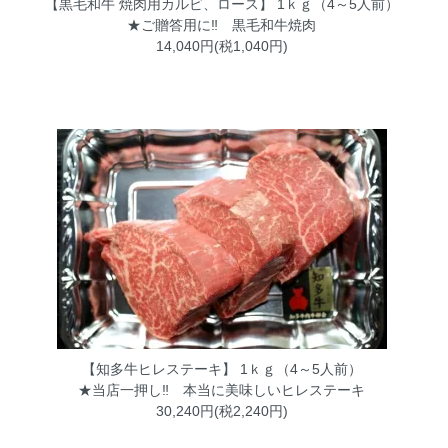
【黒毛和牛 焼肉用カルビ、ロース】 1ｋｇ（4～5人前）
★ご贈答用に‼ 黒毛和牛焼肉
14,040円(税1,040円)
【知多牛ヒレステーキ】 1ｋｇ（4～5人前）
★当店一押し‼ 本当に美味しいヒレステーキ
30,240円(税2,240円)